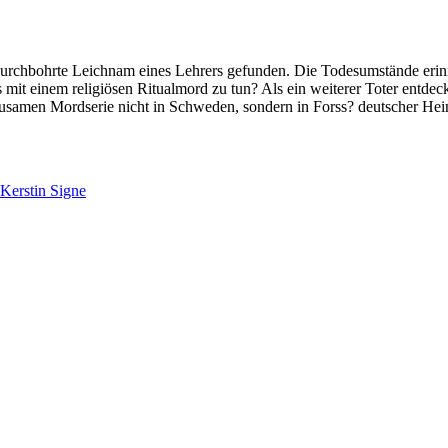
rchbohrte Leichnam eines Lehrers gefunden. Die Todesumstände erinner
it einem religiösen Ritualmord zu tun? Als ein weiterer Toter entdeck
ausamen Mordserie nicht in Schweden, sondern in Forss? deutscher Heim
 Kerstin Signe