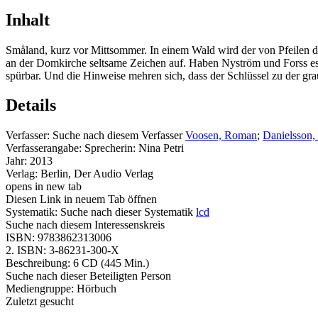
Inhalt
Småland, kurz vor Mittsommer. In einem Wald wird der von Pfeilen du
an der Domkirche seltsame Zeichen auf. Haben Nyström und Forss es m
spürbar. Und die Hinweise mehren sich, dass der Schlüssel zu der gr
Details
Verfasser:
Suche nach diesem Verfasser
Voosen, Roman
;
Danielsson,
Verfasserangabe:
Sprecherin: Nina Petri
Jahr:
2013
Verlag:
Berlin, Der Audio Verlag
opens in new tab
Diesen Link in neuem Tab öffnen
Systematik:
Suche nach dieser Systematik
lcd
Suche nach diesem Interessenskreis
ISBN:
9783862313006
2. ISBN:
3-86231-300-X
Beschreibung:
6 CD (445 Min.)
Suche nach dieser Beteiligten Person
Mediengruppe:
Hörbuch
Zuletzt gesucht