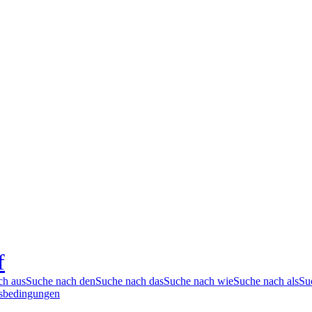
f
ch aus
Suche nach den
Suche nach das
Suche nach wie
Suche nach als
Su
sbedingungen