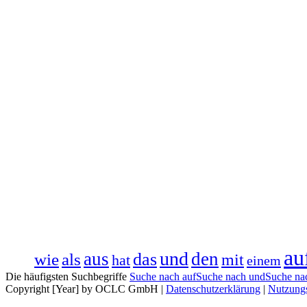
au
und
aus
das
den
wie
als
mit
hat
einem
Die häufigsten Suchbegriffe
Suche nach auf
Suche nach und
Suche na
Copyright [Year] by OCLC GmbH
|
Datenschutzerklärung
|
Nutzung