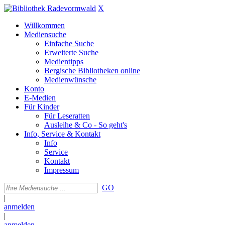
X
Willkommen
Mediensuche
Einfache Suche
Erweiterte Suche
Medientipps
Bergische Bibliotheken online
Medienwünsche
Konto
E-Medien
Für Kinder
Für Leseratten
Ausleihe & Co - So geht's
Info, Service & Kontakt
Info
Service
Kontakt
Impressum
GO
|
anmelden
|
anmelden