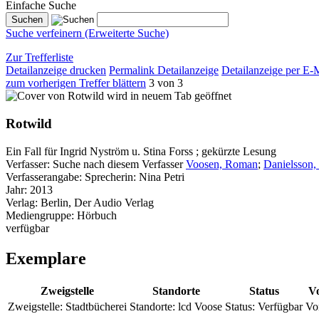
Einfache Suche
Suche verfeinern (Erweiterte Suche)
Zur Trefferliste
Detailanzeige drucken
Permalink Detailanzeige
Detailanzeige per E-
zum vorherigen Treffer blättern
3 von 3
wird in neuem Tab geöffnet
Rotwild
Ein Fall für Ingrid Nyström u. Stina Forss ; gekürzte Lesung
Verfasser:
Suche nach diesem Verfasser
Voosen, Roman
;
Danielsson,
Verfasserangabe:
Sprecherin: Nina Petri
Jahr:
2013
Verlag:
Berlin, Der Audio Verlag
Mediengruppe:
Hörbuch
verfügbar
Exemplare
Zweigstelle
Standorte
Status
Vo
Zweigstelle:
Stadtbücherei
Standorte:
lcd Voose
Status:
Verfügbar
Vo