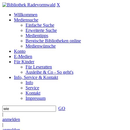
X
Willkommen
Mediensuche
Einfache Suche
Erweiterte Suche
Medientipps
Bergische Bibliotheken online
Medienwünsche
Konto
E-Medien
Für Kinder
Für Leseratten
Ausleihe & Co - So geht's
Info, Service & Kontakt
Info
Service
Kontakt
Impressum
GO
|
anmelden
|
anmelden