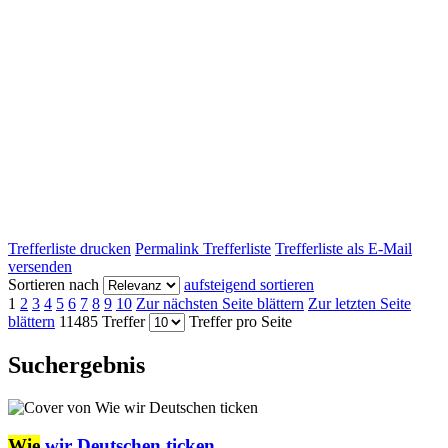
Trefferliste drucken
Permalink Trefferliste
Trefferliste als E-Mail
versenden
Sortieren nach
aufsteigend sortieren
1
2
3
4
5
6
7
8
9
10
Zur nächsten Seite blättern
Zur letzten Seite
blättern
11485 Treffer
Treffer pro Seite
Suchergebnis
Wie
wir Deutschen ticken