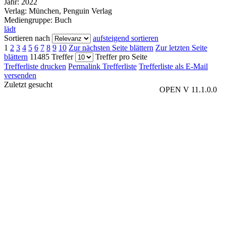
Jahr:
2022
Verlag:
München, Penguin Verlag
Mediengruppe:
Buch
lädt
Sortieren nach
aufsteigend sortieren
1
2
3
4
5
6
7
8
9
10
Zur nächsten Seite blättern
Zur letzten Seite
blättern
11485 Treffer
Treffer pro Seite
Trefferliste drucken
Permalink Trefferliste
Trefferliste als E-Mail
versenden
Zuletzt gesucht
OPEN V 11.1.0.0