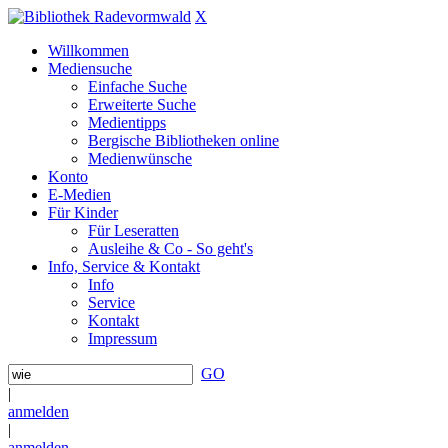
X
Willkommen
Mediensuche
Einfache Suche
Erweiterte Suche
Medientipps
Bergische Bibliotheken online
Medienwünsche
Konto
E-Medien
Für Kinder
Für Leseratten
Ausleihe & Co - So geht's
Info, Service & Kontakt
Info
Service
Kontakt
Impressum
GO
|
anmelden
|
anmelden