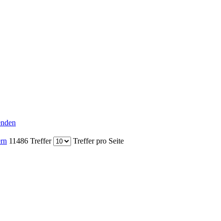
senden
ern
11486 Treffer
Treffer pro Seite