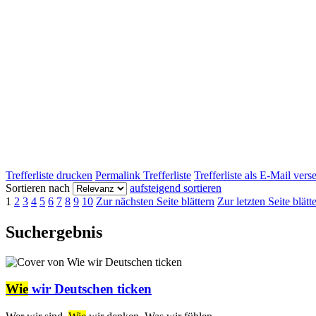
Trefferliste drucken
Permalink Trefferliste
Trefferliste als E-Mail ver
Sortieren nach
aufsteigend sortieren
1
2
3
4
5
6
7
8
9
10
Zur nächsten Seite blättern
Zur letzten Seite blätt
Suchergebnis
Wie
wir Deutschen ticken