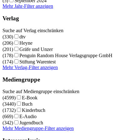
(5)
September 2024
Mehr Jahr-Filter anzeigen
Verlag
Suche auf Verlag einschränken
(330)
dtv
(206)
Heyne
(201)
Gräfe und Unzer
(178)
Penguin Random House Verlagsgruppe GmbH
(174)
Stiftung Warentest
Mehr Verlag-Filter anzeigen
Mediengruppe
Suche auf Mediengruppe einschränken
(4599)
E-Book
(3440)
Buch
(1732)
Kinderbuch
(669)
E-Audio
(342)
Jugendbuch
Mehr Mediengruppe-Filter anzeigen