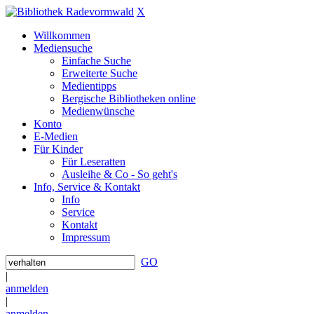
X
Willkommen
Mediensuche
Einfache Suche
Erweiterte Suche
Medientipps
Bergische Bibliotheken online
Medienwünsche
Konto
E-Medien
Für Kinder
Für Leseratten
Ausleihe & Co - So geht's
Info, Service & Kontakt
Info
Service
Kontakt
Impressum
GO
|
anmelden
|
anmelden