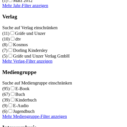
(1)
März 2012
Mehr Jahr-Filter anzeigen
Verlag
Suche auf Verlag einschränken
(11)
Gräfe und Unzer
(10)
dtv
(8)
Kosmos
(7)
Dorling Kindersley
(5)
Gräfe und Unzer Verlag GmbH
Mehr Verlag-Filter anzeigen
Mediengruppe
Suche auf Mediengruppe einschränken
(95)
E-Book
(67)
Buch
(39)
Kinderbuch
(9)
E-Audio
(6)
Jugendbuch
Mehr Mediengruppe-Filter anzeigen