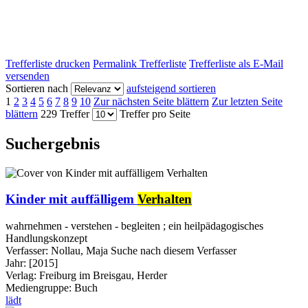
Trefferliste drucken
Permalink Trefferliste
Trefferliste als E-Mail
versenden
Sortieren nach
aufsteigend sortieren
1
2
3
4
5
6
7
8
9
10
Zur nächsten Seite blättern
Zur letzten Seite
blättern
229 Treffer
Treffer pro Seite
Suchergebnis
Kinder mit auffälligem
Verhalten
wahrnehmen - verstehen - begleiten ; ein heilpädagogisches
Handlungskonzept
Verfasser:
Nollau, Maja
Suche nach diesem Verfasser
Jahr:
[2015]
Verlag:
Freiburg im Breisgau, Herder
Mediengruppe:
Buch
lädt