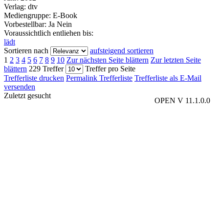
Verlag:
dtv
Mediengruppe:
E-Book
Vorbestellbar:
Ja
Nein
Voraussichtlich entliehen bis:
lädt
Sortieren nach
aufsteigend sortieren
1
2
3
4
5
6
7
8
9
10
Zur nächsten Seite blättern
Zur letzten Seite
blättern
229 Treffer
Treffer pro Seite
Trefferliste drucken
Permalink Trefferliste
Trefferliste als E-Mail
versenden
Zuletzt gesucht
OPEN V 11.1.0.0