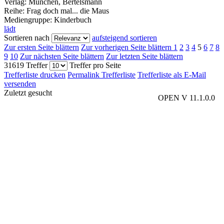
Verlag:
München, Bertelsmann
Reihe:
Frag doch mal... die Maus
Mediengruppe:
Kinderbuch
lädt
Sortieren nach
aufsteigend sortieren
Zur ersten Seite blättern
Zur vorherigen Seite blättern
1
2
3
4
5
6
7
8
9
10
Zur nächsten Seite blättern
Zur letzten Seite blättern
31619 Treffer
Treffer pro Seite
Trefferliste drucken
Permalink Trefferliste
Trefferliste als E-Mail
versenden
Zuletzt gesucht
OPEN V 11.1.0.0