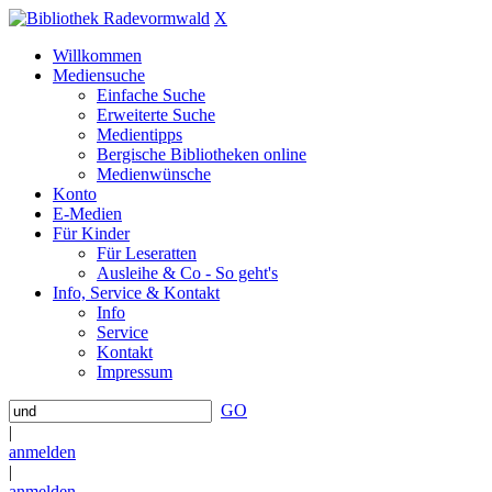
X
Willkommen
Mediensuche
Einfache Suche
Erweiterte Suche
Medientipps
Bergische Bibliotheken online
Medienwünsche
Konto
E-Medien
Für Kinder
Für Leseratten
Ausleihe & Co - So geht's
Info, Service & Kontakt
Info
Service
Kontakt
Impressum
GO
|
anmelden
|
anmelden