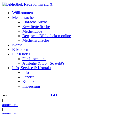
X
Willkommen
Mediensuche
Einfache Suche
Erweiterte Suche
Medientipps
Bergische Bibliotheken online
Medienwünsche
Konto
E-Medien
Für Kinder
Für Leseratten
Ausleihe & Co - So geht's
Info, Service & Kontakt
Info
Service
Kontakt
Impressum
GO
|
anmelden
|
anmelden