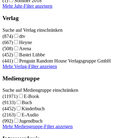
(1)
Sommer 2018
Mehr Jahr-Filter anzeigen
Verlag
Suche auf Verlag einschränken
(874)
dtv
(667)
Heyne
(508)
Arena
(452)
Bastei Lübbe
(441)
Penguin Random House Verlagsgruppe GmbH
Mehr Verlag-Filter anzeigen
Mediengruppe
Suche auf Mediengruppe einschränken
(11971)
E-Book
(9133)
Buch
(4452)
Kinderbuch
(2163)
E-Audio
(992)
Jugendbuch
Mehr Mediengruppe-Filter anzeigen