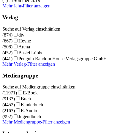
(1)
Sommer 2018
Mehr Jahr-Filter anzeigen
Verlag
Suche auf Verlag einschränken
(874)
dtv
(667)
Heyne
(508)
Arena
(452)
Bastei Lübbe
(441)
Penguin Random House Verlagsgruppe GmbH
Mehr Verlag-Filter anzeigen
Mediengruppe
Suche auf Mediengruppe einschränken
(11971)
E-Book
(9133)
Buch
(4452)
Kinderbuch
(2163)
E-Audio
(992)
Jugendbuch
Mehr Mediengruppe-Filter anzeigen