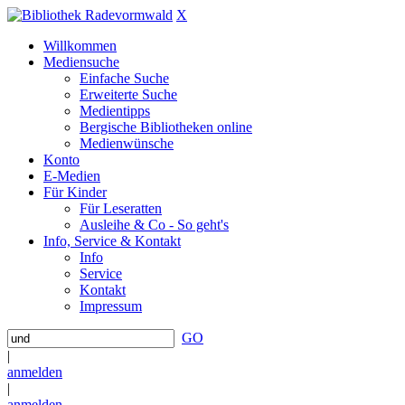
X
Willkommen
Mediensuche
Einfache Suche
Erweiterte Suche
Medientipps
Bergische Bibliotheken online
Medienwünsche
Konto
E-Medien
Für Kinder
Für Leseratten
Ausleihe & Co - So geht's
Info, Service & Kontakt
Info
Service
Kontakt
Impressum
GO
|
anmelden
|
anmelden