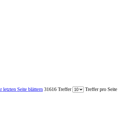
r letzten Seite blättern
31616 Treffer
Treffer pro Seite