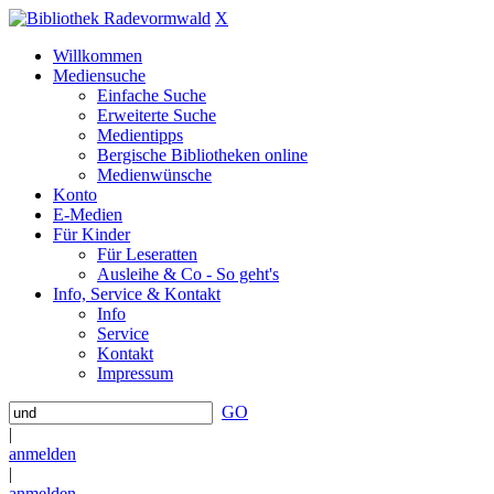
X
Willkommen
Mediensuche
Einfache Suche
Erweiterte Suche
Medientipps
Bergische Bibliotheken online
Medienwünsche
Konto
E-Medien
Für Kinder
Für Leseratten
Ausleihe & Co - So geht's
Info, Service & Kontakt
Info
Service
Kontakt
Impressum
GO
|
anmelden
|
anmelden