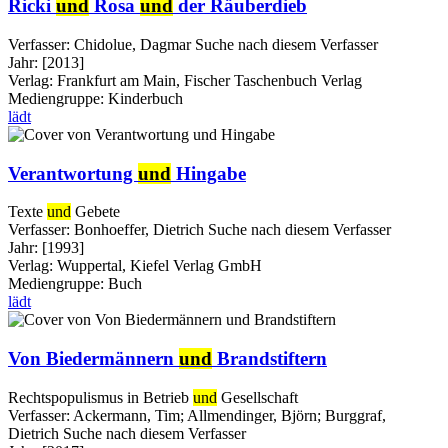
Ricki
und
Rosa
und
der Räuberdieb
Verfasser:
Chidolue, Dagmar
Suche nach diesem Verfasser
Jahr:
[2013]
Verlag:
Frankfurt am Main, Fischer Taschenbuch Verlag
Mediengruppe:
Kinderbuch
lädt
Verantwortung
und
Hingabe
Texte
und
Gebete
Verfasser:
Bonhoeffer, Dietrich
Suche nach diesem Verfasser
Jahr:
[1993]
Verlag:
Wuppertal, Kiefel Verlag GmbH
Mediengruppe:
Buch
lädt
Von Biedermännern
und
Brandstiftern
Rechtspopulismus in Betrieb
und
Gesellschaft
Verfasser:
Ackermann, Tim
;
Allmendinger, Björn
;
Burggraf,
Dietrich
Suche nach diesem Verfasser