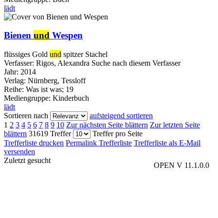
lädt
Bienen
und
Wespen
flüssiges Gold
und
spitzer Stachel
Verfasser:
Rigos, Alexandra
Suche nach diesem Verfasser
Jahr:
2014
Verlag:
Nürnberg, Tessloff
Reihe:
Was ist was; 19
Mediengruppe:
Kinderbuch
lädt
Sortieren nach
aufsteigend sortieren
1
2
3
4
5
6
7
8
9
10
Zur nächsten Seite blättern
Zur letzten Seite
blättern
31619 Treffer
Treffer pro Seite
Trefferliste drucken
Permalink Trefferliste
Trefferliste als E-Mail
versenden
Zuletzt gesucht
OPEN V 11.1.0.0