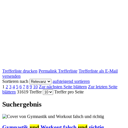
Trefferliste drucken
Permalink Trefferliste
Trefferliste als E-Mail
versenden
Sortieren nach
aufsteigend sortieren
1
2
3
4
5
6
7
8
9
10
Zur nächsten Seite blättern
Zur letzten Seite
blättern
31619 Treffer
Treffer pro Seite
Suchergebnis
Gymnastik
und
Workout falsch
und
richtig