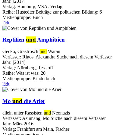
Jahr:
[2017]
Verlag:
Hamburg, VSA: Verlag
Reihe:
Hustedter Beiträge zur politischen Bildung; 6
Mediengruppe:
Buch
lädt
Reptilien
und
Amphibien
Gecko, Grasfrosch
und
Waran
Verfasser:
Rigos, Alexandra
Suche nach diesem Verfasser
Jahr:
[2014]
Verlag:
Nürnberg, Tessloff
Reihe:
Was ist was; 20
Mediengruppe:
Kinderbuch
lädt
Mo
und
die Arier
allein unter Rassisten
und
Neonazis
Verfasser:
Asumang, Mo
Suche nach diesem Verfasser
Jahr:
März 2016
Verlag:
Frankfurt am Main, Fischer
Mediengruppe:
Buch