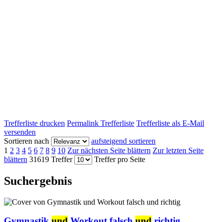
Trefferliste drucken
Permalink Trefferliste
Trefferliste als E-Mail
versenden
Sortieren nach
aufsteigend sortieren
1
2
3
4
5
6
7
8
9
10
Zur nächsten Seite blättern
Zur letzten Seite
blättern
31619 Treffer
Treffer pro Seite
Suchergebnis
Gymnastik
und
Workout falsch
und
richtig