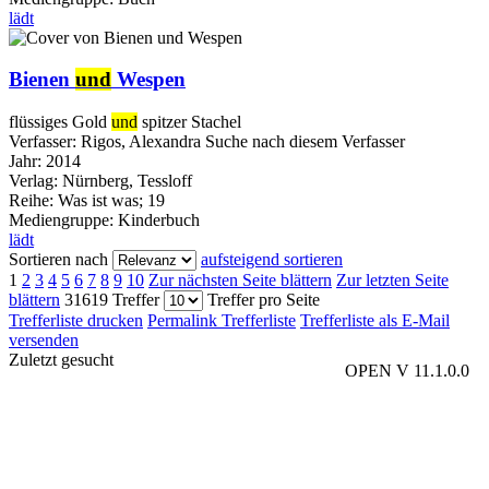
lädt
Bienen
und
Wespen
flüssiges Gold
und
spitzer Stachel
Verfasser:
Rigos, Alexandra
Suche nach diesem Verfasser
Jahr:
2014
Verlag:
Nürnberg, Tessloff
Reihe:
Was ist was; 19
Mediengruppe:
Kinderbuch
lädt
Sortieren nach
aufsteigend sortieren
1
2
3
4
5
6
7
8
9
10
Zur nächsten Seite blättern
Zur letzten Seite
blättern
31619 Treffer
Treffer pro Seite
Trefferliste drucken
Permalink Trefferliste
Trefferliste als E-Mail
versenden
Zuletzt gesucht
OPEN V 11.1.0.0