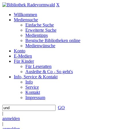
X
Willkommen
Mediensuche
Einfache Suche
Erweiterte Suche
Medientipps
Bergische Bibliotheken online
Medienwünsche
Konto
E-Medien
Für Kinder
Für Leseratten
Ausleihe & Co - So geht's
Info, Service & Kontakt
Info
Service
Kontakt
Impressum
GO
|
anmelden
|
anmelden