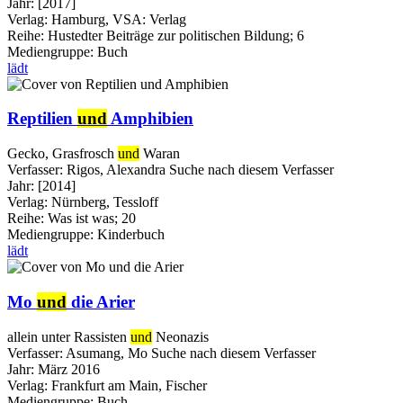
Jahr:
[2017]
Verlag:
Hamburg, VSA: Verlag
Reihe:
Hustedter Beiträge zur politischen Bildung; 6
Mediengruppe:
Buch
lädt
Reptilien
und
Amphibien
Gecko, Grasfrosch
und
Waran
Verfasser:
Rigos, Alexandra
Suche nach diesem Verfasser
Jahr:
[2014]
Verlag:
Nürnberg, Tessloff
Reihe:
Was ist was; 20
Mediengruppe:
Kinderbuch
lädt
Mo
und
die Arier
allein unter Rassisten
und
Neonazis
Verfasser:
Asumang, Mo
Suche nach diesem Verfasser
Jahr:
März 2016
Verlag:
Frankfurt am Main, Fischer
Mediengruppe:
Buch