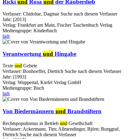
Ricki
und
Rosa
und
der Räuberdieb
Verfasser:
Chidolue, Dagmar
Suche nach diesem Verfasser
Jahr:
[2013]
Verlag:
Frankfurt am Main, Fischer Taschenbuch Verlag
Mediengruppe:
Kinderbuch
lädt
Verantwortung
und
Hingabe
Texte
und
Gebete
Verfasser:
Bonhoeffer, Dietrich
Suche nach diesem Verfasser
Jahr:
[1993]
Verlag:
Wuppertal, Kiefel Verlag GmbH
Mediengruppe:
Buch
lädt
Von Biedermännern
und
Brandstiftern
Rechtspopulismus in Betrieb
und
Gesellschaft
Verfasser:
Ackermann, Tim
;
Allmendinger, Björn
;
Burggraf,
Dietrich
Suche nach diesem Verfasser