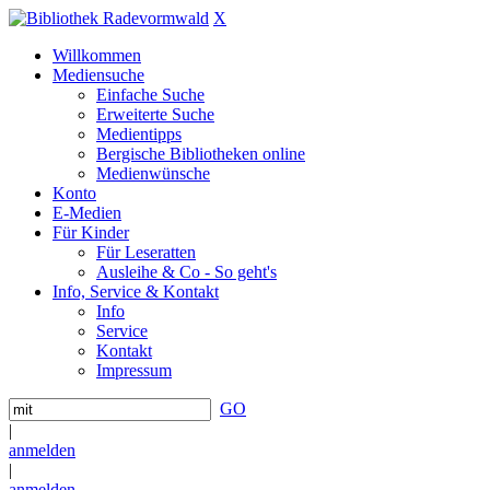
X
Willkommen
Mediensuche
Einfache Suche
Erweiterte Suche
Medientipps
Bergische Bibliotheken online
Medienwünsche
Konto
E-Medien
Für Kinder
Für Leseratten
Ausleihe & Co - So geht's
Info, Service & Kontakt
Info
Service
Kontakt
Impressum
GO
|
anmelden
|
anmelden