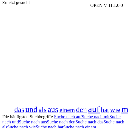
Zuletzt gesucht
OPEN V 11.1.0.0
auf
m
und
aus
den
das
als
wie
hat
einem
Die häufigsten Suchbegriffe
Suche nach auf
Suche nach mit
Suche
nach und
Suche nach aus
Suche nach den
Suche nach das
Suche nach
als
Suche nach wie
Suche nach hat
Suche nach einem