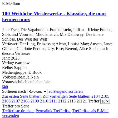
E-Medium
100 Weibliche Meisterwerke - Klassiker, die man
kennen muss
Jane Eyre, Die Vagabundin, Frankenstein, Indiana, Kleine Frauen,
Stolz und Vorurteil, Middlemarch, Mrs Dalloway, Das innere
Schloss, Der Weg der Welt
Verfasser:
Der Ling, Prinzessin
;
Alcott, Louisa May
;
Austen, Jane
;
Gilman, Charlotte Perkins
;
Ury, Else
;
Berend, Alice
Suche nach
diesem Verfasser
Jahr:
2025
Verlag:
e-artnow
Reihe:
Sappho,
Mediengruppe:
E-Book
Vorbestellbar:
Ja
Nein
Voraussichtlich entliehen bis:
lädt
Sortieren nach
aufsteigend sortieren
Zur ersten Seite blättern
Zur vorherigen Seite blättern
2104
2105
2106
2107
2108
2109
2110
2111
2112
2113
21121 Treffer
Treffer pro Seite
Trefferliste drucken
Permalink Trefferliste
Trefferliste als E-Mail
versenden