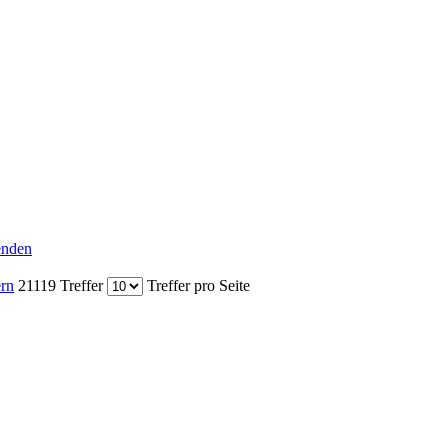
senden
ern
21119 Treffer
Treffer pro Seite