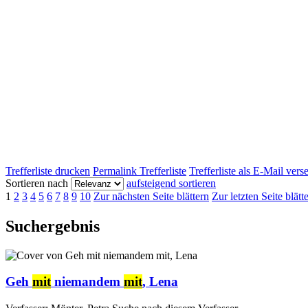
Trefferliste drucken
Permalink Trefferliste
Trefferliste als E-Mail ver
Sortieren nach
aufsteigend sortieren
1
2
3
4
5
6
7
8
9
10
Zur nächsten Seite blättern
Zur letzten Seite blätt
Suchergebnis
Geh
mit
niemandem
mit
, Lena