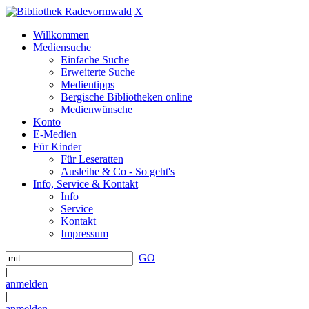
X
Willkommen
Mediensuche
Einfache Suche
Erweiterte Suche
Medientipps
Bergische Bibliotheken online
Medienwünsche
Konto
E-Medien
Für Kinder
Für Leseratten
Ausleihe & Co - So geht's
Info, Service & Kontakt
Info
Service
Kontakt
Impressum
GO
|
anmelden
|
anmelden