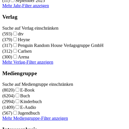
(11)
September 2025
Mehr Jahr-Filter anzeigen
Verlag
Suche auf Verlag einschränken
(593)
dtv
(379)
Heyne
(317)
Penguin Random House Verlagsgruppe GmbH
(312)
Carlsen
(300)
Arena
Mehr Verlag-Filter anzeigen
Mediengruppe
Suche auf Mediengruppe einschränken
(8020)
E-Book
(6204)
Buch
(2994)
Kinderbuch
(1409)
E-Audio
(567)
Jugendbuch
Mehr Mediengruppe-Filter anzeigen