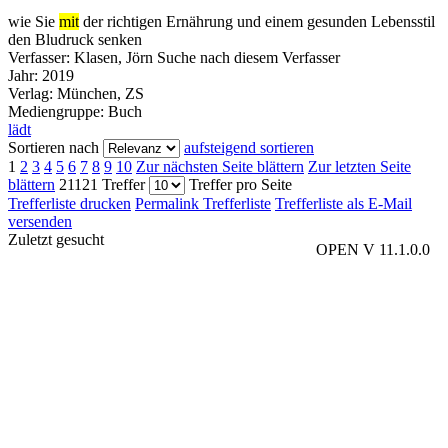
wie Sie
mit
der richtigen Ernährung und einem gesunden Lebensstil
den Bludruck senken
Verfasser:
Klasen, Jörn
Suche nach diesem Verfasser
Jahr:
2019
Verlag:
München, ZS
Mediengruppe:
Buch
lädt
Sortieren nach
aufsteigend sortieren
1
2
3
4
5
6
7
8
9
10
Zur nächsten Seite blättern
Zur letzten Seite
blättern
21121 Treffer
Treffer pro Seite
Trefferliste drucken
Permalink Trefferliste
Trefferliste als E-Mail
versenden
Zuletzt gesucht
OPEN V 11.1.0.0