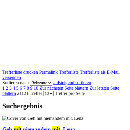
Trefferliste drucken
Permalink Trefferliste
Trefferliste als E-Mail
versenden
Sortieren nach
aufsteigend sortieren
1
2
3
4
5
6
7
8
9
10
Zur nächsten Seite blättern
Zur letzten Seite
blättern
21121 Treffer
Treffer pro Seite
Suchergebnis
Geh
mit
niemandem
mit
, Lena