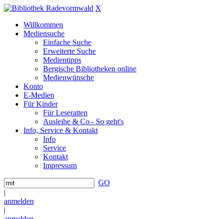
X
Willkommen
Mediensuche
Einfache Suche
Erweiterte Suche
Medientipps
Bergische Bibliotheken online
Medienwünsche
Konto
E-Medien
Für Kinder
Für Leseratten
Ausleihe & Co - So geht's
Info, Service & Kontakt
Info
Service
Kontakt
Impressum
GO
|
anmelden
|
anmelden