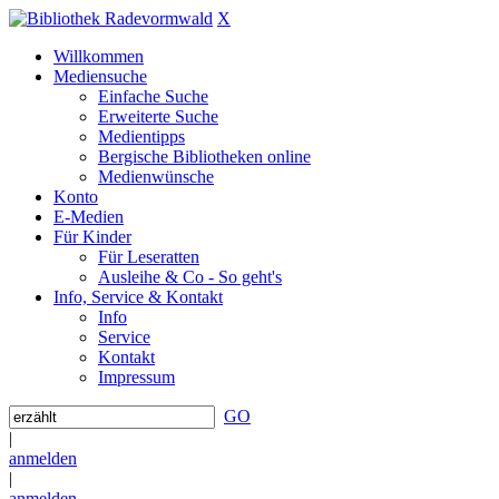
X
Willkommen
Mediensuche
Einfache Suche
Erweiterte Suche
Medientipps
Bergische Bibliotheken online
Medienwünsche
Konto
E-Medien
Für Kinder
Für Leseratten
Ausleihe & Co - So geht's
Info, Service & Kontakt
Info
Service
Kontakt
Impressum
GO
|
anmelden
|
anmelden