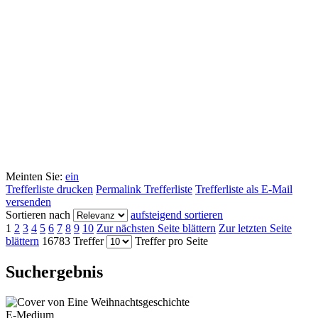
Meinten Sie:
ein
Trefferliste drucken
Permalink Trefferliste
Trefferliste als E-Mail
versenden
Sortieren nach
aufsteigend sortieren
1
2
3
4
5
6
7
8
9
10
Zur nächsten Seite blättern
Zur letzten Seite
blättern
16783 Treffer
Treffer pro Seite
Suchergebnis
E-Medium