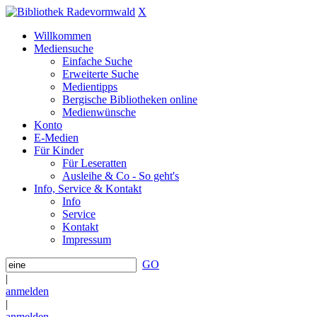
X
Willkommen
Mediensuche
Einfache Suche
Erweiterte Suche
Medientipps
Bergische Bibliotheken online
Medienwünsche
Konto
E-Medien
Für Kinder
Für Leseratten
Ausleihe & Co - So geht's
Info, Service & Kontakt
Info
Service
Kontakt
Impressum
GO
|
anmelden
|
anmelden