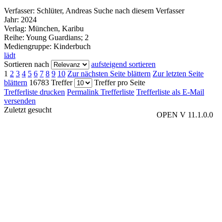
Verfasser:
Schlüter, Andreas
Suche nach diesem Verfasser
Jahr:
2024
Verlag:
München, Karibu
Reihe:
Young Guardians; 2
Mediengruppe:
Kinderbuch
lädt
Sortieren nach
aufsteigend sortieren
1
2
3
4
5
6
7
8
9
10
Zur nächsten Seite blättern
Zur letzten Seite
blättern
16783 Treffer
Treffer pro Seite
Trefferliste drucken
Permalink Trefferliste
Trefferliste als E-Mail
versenden
Zuletzt gesucht
OPEN V 11.1.0.0