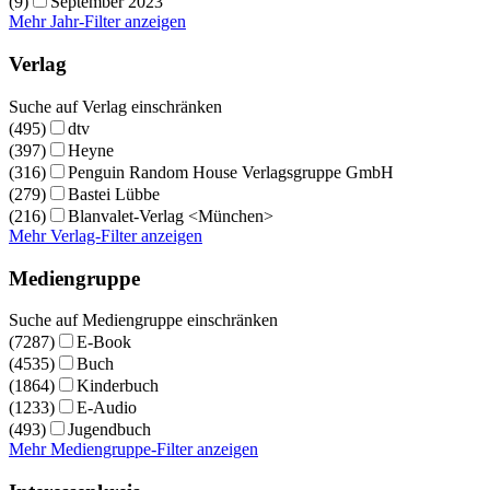
(9)
September 2023
Mehr Jahr-Filter anzeigen
Verlag
Suche auf Verlag einschränken
(495)
dtv
(397)
Heyne
(316)
Penguin Random House Verlagsgruppe GmbH
(279)
Bastei Lübbe
(216)
Blanvalet-Verlag <München>
Mehr Verlag-Filter anzeigen
Mediengruppe
Suche auf Mediengruppe einschränken
(7287)
E-Book
(4535)
Buch
(1864)
Kinderbuch
(1233)
E-Audio
(493)
Jugendbuch
Mehr Mediengruppe-Filter anzeigen