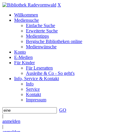
X
Willkommen
Mediensuche
Einfache Suche
Erweiterte Suche
Medientipps
Bergische Bibliotheken online
Medienwünsche
Konto
E-Medien
Für Kinder
Für Leseratten
Ausleihe & Co - So geht's
Info, Service & Kontakt
Info
Service
Kontakt
Impressum
GO
|
anmelden
|
anmelden