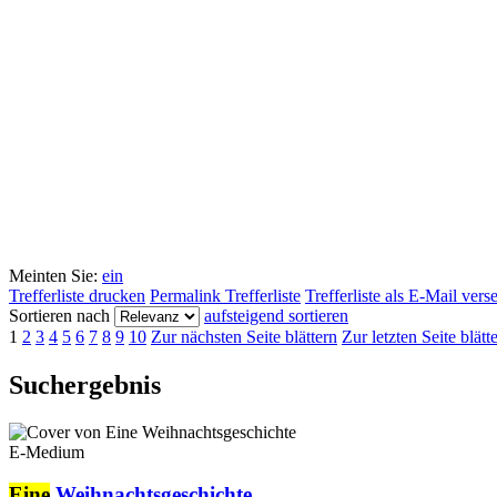
Meinten Sie:
ein
Trefferliste drucken
Permalink Trefferliste
Trefferliste als E-Mail ver
Sortieren nach
aufsteigend sortieren
1
2
3
4
5
6
7
8
9
10
Zur nächsten Seite blättern
Zur letzten Seite blätt
Suchergebnis
E-Medium
Eine
Weihnachtsgeschichte