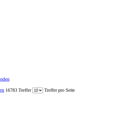
senden
ern
16783 Treffer
Treffer pro Seite