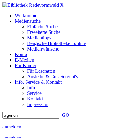
X
Willkommen
Mediensuche
Einfache Suche
Erweiterte Suche
Medientipps
Bergische Bibliotheken online
Medienwünsche
Konto
E-Medien
Für Kinder
Für Leseratten
Ausleihe & Co - So geht's
Info, Service & Kontakt
Info
Service
Kontakt
Impressum
GO
|
anmelden
|
anmelden