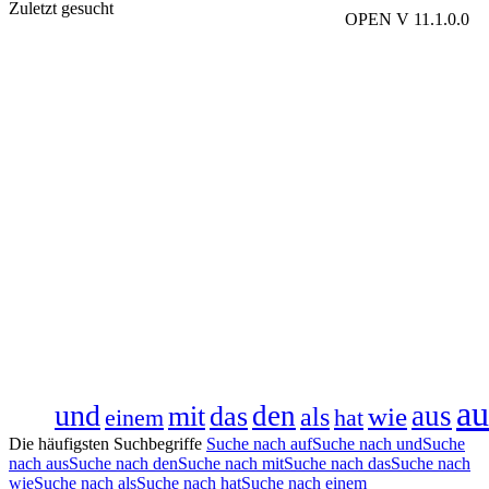
Zuletzt gesucht
OPEN V 11.1.0.0
au
und
den
aus
mit
das
wie
als
hat
einem
Die häufigsten Suchbegriffe
Suche nach auf
Suche nach und
Suche
nach aus
Suche nach den
Suche nach mit
Suche nach das
Suche nach
wie
Suche nach als
Suche nach hat
Suche nach einem