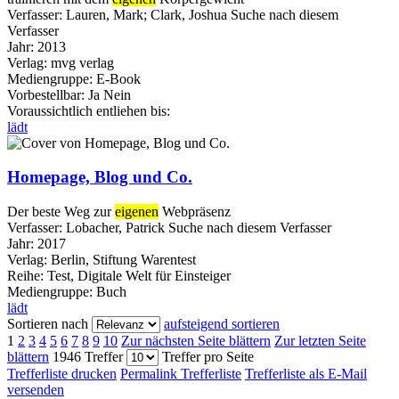
Verfasser:
Lauren, Mark
;
Clark, Joshua
Suche nach diesem
Verfasser
Jahr:
2013
Verlag:
mvg verlag
Mediengruppe:
E-Book
Vorbestellbar:
Ja
Nein
Voraussichtlich entliehen bis:
lädt
Homepage, Blog und Co.
Der beste Weg zur
eigenen
Webpräsenz
Verfasser:
Lobacher, Patrick
Suche nach diesem Verfasser
Jahr:
2017
Verlag:
Berlin, Stiftung Warentest
Reihe:
Test, Digitale Welt für Einsteiger
Mediengruppe:
Buch
lädt
Sortieren nach
aufsteigend sortieren
1
2
3
4
5
6
7
8
9
10
Zur nächsten Seite blättern
Zur letzten Seite
blättern
1946 Treffer
Treffer pro Seite
Trefferliste drucken
Permalink Trefferliste
Trefferliste als E-Mail
versenden