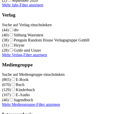
(2)
September 2020
Mehr Jahr-Filter anzeigen
Verlag
Suche auf Verlag einschränken
(44)
dtv
(40)
Stiftung Warentest
(38)
Penguin Random House Verlagsgruppe GmbH
(31)
Heyne
(28)
Gräfe und Unzer
Mehr Verlag-Filter anzeigen
Mediengruppe
Suche auf Mediengruppe einschränken
(865)
E-Book
(670)
Buch
(129)
Kinderbuch
(107)
E-Audio
(46)
Jugendbuch
Mehr Mediengruppe-Filter anzeigen