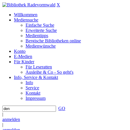
X
Willkommen
Mediensuche
Einfache Suche
Erweiterte Suche
Medientipps
Bergische Bibliotheken online
Medienwünsche
Konto
E-Medien
Für Kinder
Für Leseratten
Ausleihe & Co - So geht's
Info, Service & Kontakt
Info
Service
Kontakt
Impressum
GO
|
anmelden
|
anmelden