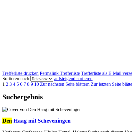
Trefferliste drucken
Permalink Trefferliste
Trefferliste als E-Mail ver
Sortieren nach
aufsteigend sortieren
1
2
3
4
5
6
7
8
9
10
Zur nächsten Seite blättern
Zur letzten Seite blätt
Suchergebnis
Den
Haag mit Scheveningen