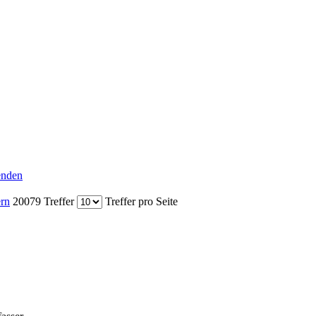
senden
ern
20079 Treffer
Treffer pro Seite