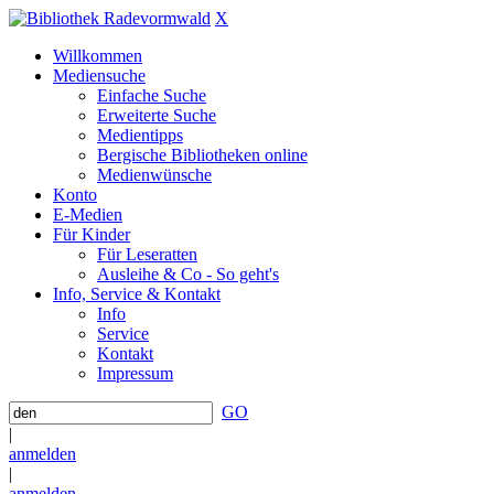
X
Willkommen
Mediensuche
Einfache Suche
Erweiterte Suche
Medientipps
Bergische Bibliotheken online
Medienwünsche
Konto
E-Medien
Für Kinder
Für Leseratten
Ausleihe & Co - So geht's
Info, Service & Kontakt
Info
Service
Kontakt
Impressum
GO
|
anmelden
|
anmelden