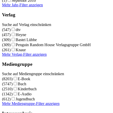
(1)
Septembr 2010
Mehr Jahr-Filter anzeigen
Verlag
Suche auf Verlag einschränken
(547)
dtv
(457)
Heyne
(309)
Bastei Lübbe
(309)
Penguin Random House Verlagsgruppe GmbH
(261)
Knaur
Mehr Verlag-Filter anzeigen
Mediengruppe
Suche auf Mediengruppe einschränken
(8203)
E-Book
(5747)
Buch
(2510)
Kinderbuch
(1342)
E-Audio
(612)
Jugendbuch
Mehr Mediengruppe-Filter anzeigen