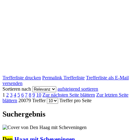
Trefferliste drucken
Permalink Trefferliste
Trefferliste als E-Mail
versenden
Sortieren nach
aufsteigend sortieren
1
2
3
4
5
6
7
8
9
10
Zur nächsten Seite blättern
Zur letzten Seite
blättern
20079 Treffer
Treffer pro Seite
Suchergebnis
Den
Haag mit Scheveningen