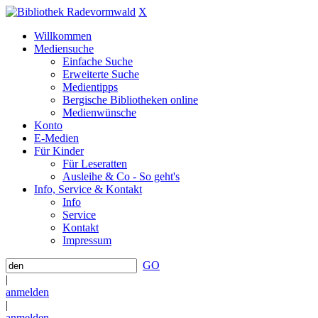
X
Willkommen
Mediensuche
Einfache Suche
Erweiterte Suche
Medientipps
Bergische Bibliotheken online
Medienwünsche
Konto
E-Medien
Für Kinder
Für Leseratten
Ausleihe & Co - So geht's
Info, Service & Kontakt
Info
Service
Kontakt
Impressum
GO
|
anmelden
|
anmelden