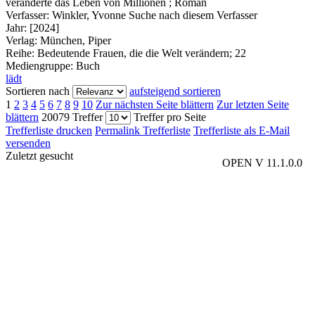
veränderte das Leben von Millionen ; Roman
Verfasser:
Winkler, Yvonne
Suche nach diesem Verfasser
Jahr:
[2024]
Verlag:
München, Piper
Reihe:
Bedeutende Frauen, die die Welt verändern; 22
Mediengruppe:
Buch
lädt
Sortieren nach
aufsteigend sortieren
1
2
3
4
5
6
7
8
9
10
Zur nächsten Seite blättern
Zur letzten Seite
blättern
20079 Treffer
Treffer pro Seite
Trefferliste drucken
Permalink Trefferliste
Trefferliste als E-Mail
versenden
Zuletzt gesucht
OPEN V 11.1.0.0