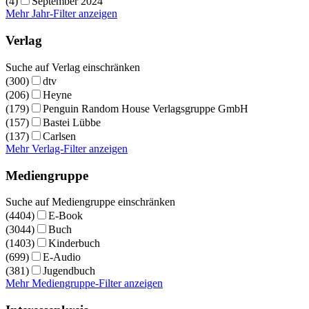
(4)
September 2024
Mehr Jahr-Filter anzeigen
Verlag
Suche auf Verlag einschränken
(300)
dtv
(206)
Heyne
(179)
Penguin Random House Verlagsgruppe GmbH
(157)
Bastei Lübbe
(137)
Carlsen
Mehr Verlag-Filter anzeigen
Mediengruppe
Suche auf Mediengruppe einschränken
(4404)
E-Book
(3044)
Buch
(1403)
Kinderbuch
(699)
E-Audio
(381)
Jugendbuch
Mehr Mediengruppe-Filter anzeigen