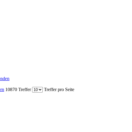
senden
ern
10870 Treffer
Treffer pro Seite