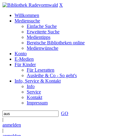
X
Willkommen
Mediensuche
Einfache Suche
Erweiterte Suche
Medientipps
Bergische Bibliotheken online
Medienwünsche
Konto
E-Medien
Für Kinder
Für Leseratten
Ausleihe & Co - So geht's
Info, Service & Kontakt
Info
Service
Kontakt
Impressum
GO
|
anmelden
|
anmelden