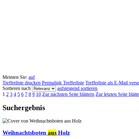
Meinten Sie:
auf
Trefferliste drucken
Permalink Trefferliste
Trefferliste als E-Mail ver
Sortieren nach
aufsteigend sortieren
1
2
3
4
5
6
7
8
9
10
Zur nächsten Seite blättern
Zur letzten Seite blätt
Suchergebnis
Weihnachtsboten
aus
Holz