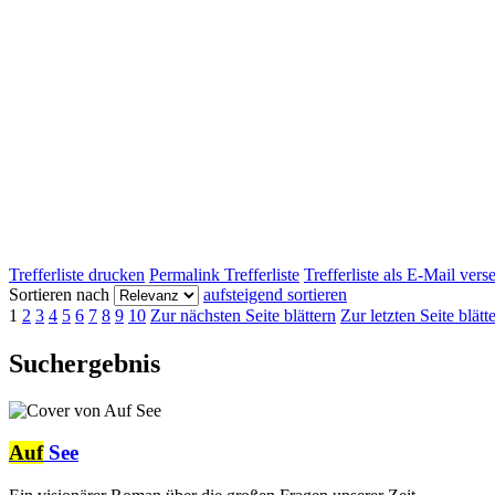
Trefferliste drucken
Permalink Trefferliste
Trefferliste als E-Mail ver
Sortieren nach
aufsteigend sortieren
1
2
3
4
5
6
7
8
9
10
Zur nächsten Seite blättern
Zur letzten Seite blätt
Suchergebnis
Auf
See