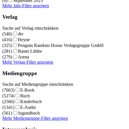
(9)
September 2025
Mehr Jahr-Filter anzeigen
Verlag
Suche auf Verlag einschränken
(540)
dtv
(416)
Heyne
(325)
Penguin Random House Verlagsgruppe GmbH
(281)
Bastei Lübbe
(279)
Arena
Mehr Verlag-Filter anzeigen
Mediengruppe
Suche auf Mediengruppe einschränken
(7663)
E-Book
(5274)
Buch
(2566)
Kinderbuch
(1341)
E-Audio
(561)
Jugendbuch
Mehr Mediengruppe-Filter anzeigen