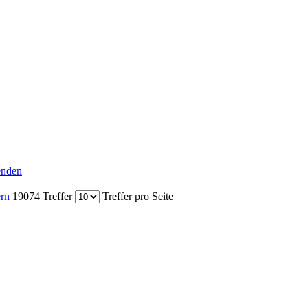
senden
ern
19074 Treffer
Treffer pro Seite