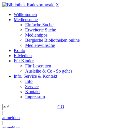
X
Willkommen
Mediensuche
Einfache Suche
Erweiterte Suche
Medientipps
Bergische Bibliotheken online
Medienwünsche
Konto
E-Medien
Für Kinder
Für Leseratten
Ausleihe & Co - So geht's
Info, Service & Kontakt
Info
Service
Kontakt
Impressum
GO
|
anmelden
|
anmelden