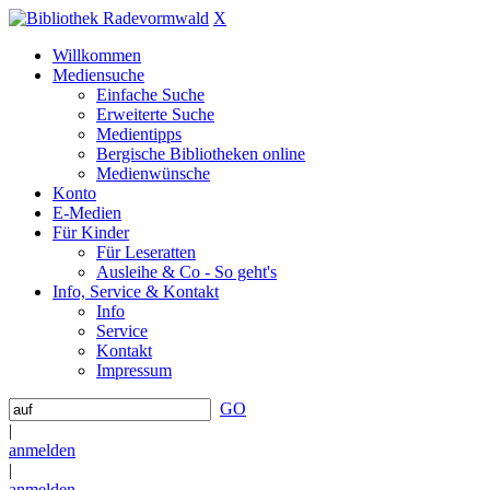
X
Willkommen
Mediensuche
Einfache Suche
Erweiterte Suche
Medientipps
Bergische Bibliotheken online
Medienwünsche
Konto
E-Medien
Für Kinder
Für Leseratten
Ausleihe & Co - So geht's
Info, Service & Kontakt
Info
Service
Kontakt
Impressum
GO
|
anmelden
|
anmelden