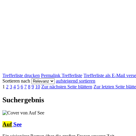
Trefferliste drucken
Permalink Trefferliste
Trefferliste als E-Mail ver
Sortieren nach
aufsteigend sortieren
1
2
3
4
5
6
7
8
9
10
Zur nächsten Seite blättern
Zur letzten Seite blätt
Suchergebnis
Auf
See