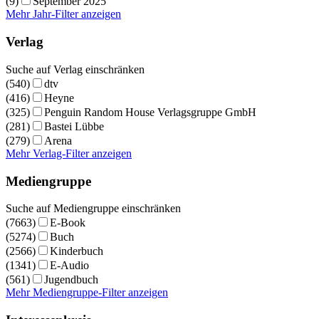
(9)
September 2025
Mehr Jahr-Filter anzeigen
Verlag
Suche auf Verlag einschränken
(540)
dtv
(416)
Heyne
(325)
Penguin Random House Verlagsgruppe GmbH
(281)
Bastei Lübbe
(279)
Arena
Mehr Verlag-Filter anzeigen
Mediengruppe
Suche auf Mediengruppe einschränken
(7663)
E-Book
(5274)
Buch
(2566)
Kinderbuch
(1341)
E-Audio
(561)
Jugendbuch
Mehr Mediengruppe-Filter anzeigen