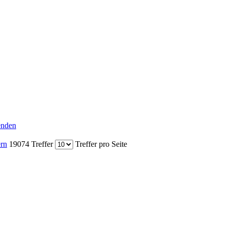
senden
ern
19074 Treffer
Treffer pro Seite