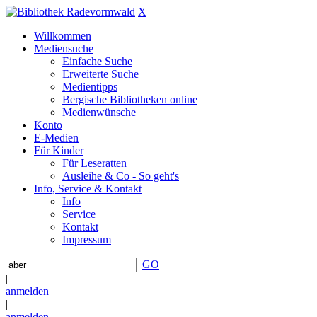
X
Willkommen
Mediensuche
Einfache Suche
Erweiterte Suche
Medientipps
Bergische Bibliotheken online
Medienwünsche
Konto
E-Medien
Für Kinder
Für Leseratten
Ausleihe & Co - So geht's
Info, Service & Kontakt
Info
Service
Kontakt
Impressum
GO
|
anmelden
|
anmelden