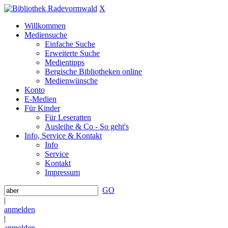
X
Willkommen
Mediensuche
Einfache Suche
Erweiterte Suche
Medientipps
Bergische Bibliotheken online
Medienwünsche
Konto
E-Medien
Für Kinder
Für Leseratten
Ausleihe & Co - So geht's
Info, Service & Kontakt
Info
Service
Kontakt
Impressum
GO
|
anmelden
|
anmelden