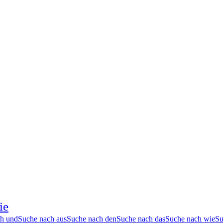
ie
h und
Suche nach aus
Suche nach den
Suche nach das
Suche nach wie
Su