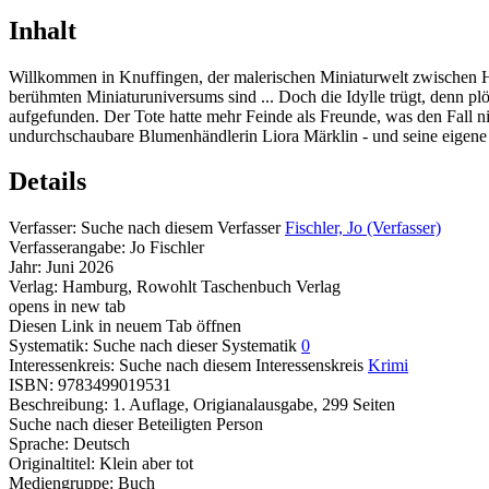
Inhalt
Willkommen in Knuffingen, der malerischen Miniaturwelt zwischen Harz
berühmten Miniaturuniversums sind ... Doch die Idylle trügt, denn pl
aufgefunden. Der Tote hatte mehr Feinde als Freunde, was den Fall ni
undurchschaubare Blumenhändlerin Liora Märklin - und seine eigene Mutt
Details
Verfasser:
Suche nach diesem Verfasser
Fischler, Jo (Verfasser)
Verfasserangabe:
Jo Fischler
Jahr:
Juni 2026
Verlag:
Hamburg, Rowohlt Taschenbuch Verlag
opens in new tab
Diesen Link in neuem Tab öffnen
Systematik:
Suche nach dieser Systematik
0
Interessenkreis:
Suche nach diesem Interessenskreis
Krimi
ISBN:
9783499019531
Beschreibung:
1. Auflage, Origianalausgabe, 299 Seiten
Suche nach dieser Beteiligten Person
Sprache:
Deutsch
Originaltitel:
Klein aber tot
Mediengruppe:
Buch