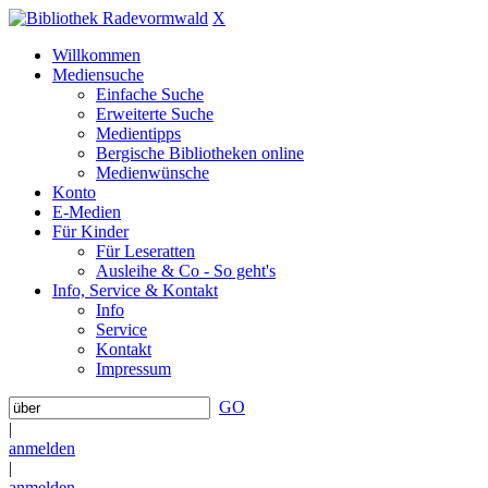
X
Willkommen
Mediensuche
Einfache Suche
Erweiterte Suche
Medientipps
Bergische Bibliotheken online
Medienwünsche
Konto
E-Medien
Für Kinder
Für Leseratten
Ausleihe & Co - So geht's
Info, Service & Kontakt
Info
Service
Kontakt
Impressum
GO
|
anmelden
|
anmelden