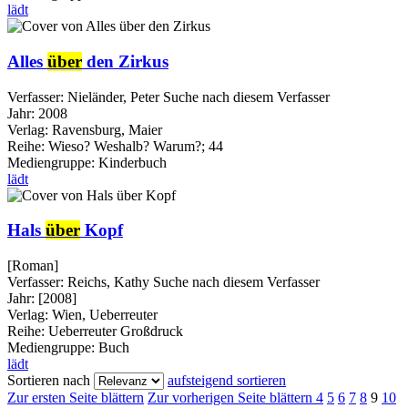
lädt
Alles
über
den Zirkus
Verfasser:
Nieländer, Peter
Suche nach diesem Verfasser
Jahr:
2008
Verlag:
Ravensburg, Maier
Reihe:
Wieso? Weshalb? Warum?; 44
Mediengruppe:
Kinderbuch
lädt
Hals
über
Kopf
[Roman]
Verfasser:
Reichs, Kathy
Suche nach diesem Verfasser
Jahr:
[2008]
Verlag:
Wien, Ueberreuter
Reihe:
Ueberreuter Großdruck
Mediengruppe:
Buch
lädt
Sortieren nach
aufsteigend sortieren
Zur ersten Seite blättern
Zur vorherigen Seite blättern
4
5
6
7
8
9
10