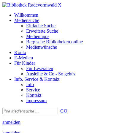
X
Willkommen
Mediensuche
Einfache Suche
Erweiterte Suche
Medientipps
Bergische Bibliotheken online
Medienwünsche
Konto
E-Medien
Für Kinder
Für Leseratten
Ausleihe & Co - So geht's
Info, Service & Kontakt
Info
Service
Kontakt
Impressum
GO
|
anmelden
|
anmelden