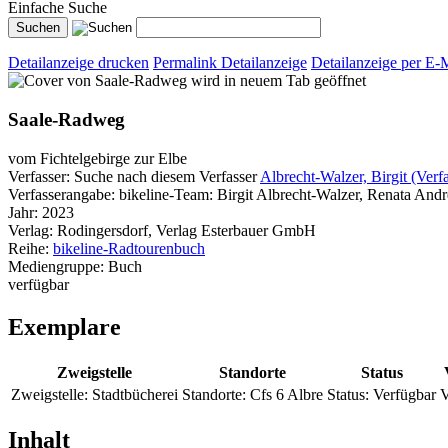
Einfache Suche
Detailanzeige drucken
Permalink Detailanzeige
Detailanzeige per E-
wird in neuem Tab geöffnet
Saale-Radweg
vom Fichtelgebirge zur Elbe
Verfasser:
Suche nach diesem Verfasser
Albrecht-Walzer, Birgit (Verfa
Verfasserangabe:
bikeline-Team: Birgit Albrecht-Walzer, Renata And
Jahr:
2023
Verlag:
Rodingersdorf, Verlag Esterbauer GmbH
Reihe:
bikeline-Radtourenbuch
Mediengruppe:
Buch
verfügbar
Exemplare
Zweigstelle
Standorte
Status
Zweigstelle:
Stadtbücherei
Standorte:
Cfs 6 Albre
Status:
Verfügbar
V
Inhalt