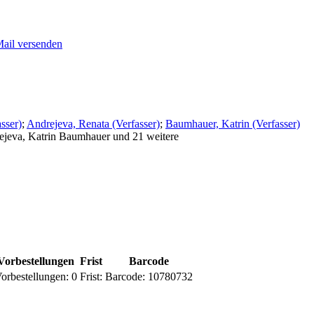
Mail versenden
sser)
;
Andrejeva, Renata (Verfasser)
;
Baumhauer, Katrin (Verfasser)
rejeva, Katrin Baumhauer und 21 weitere
Vorbestellungen
Frist
Barcode
orbestellungen:
0
Frist:
Barcode:
10780732