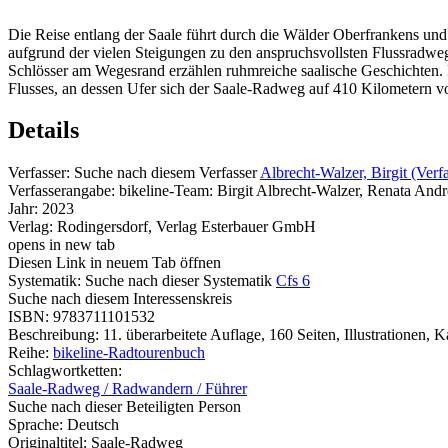
Die Reise entlang der Saale führt durch die Wälder Oberfrankens und 
aufgrund der vielen Steigungen zu den anspruchsvollsten Flussradwe
Schlösser am Wegesrand erzählen ruhmreiche saalische ­Geschichten. 
Flusses, an dessen Ufer sich der Saale-Radweg auf 410 Kilometern von
Details
Verfasser:
Suche nach diesem Verfasser
Albrecht-Walzer, Birgit (Verfa
Verfasserangabe:
bikeline-Team: Birgit Albrecht-Walzer, Renata And
Jahr:
2023
Verlag:
Rodingersdorf, Verlag Esterbauer GmbH
opens in new tab
Diesen Link in neuem Tab öffnen
Systematik:
Suche nach dieser Systematik
Cfs 6
Suche nach diesem Interessenskreis
ISBN:
9783711101532
Beschreibung:
11. überarbeitete Auflage, 160 Seiten, Illustrationen, K
Reihe:
bikeline-Radtourenbuch
Schlagwortketten:
Saale-Radweg / Radwandern / Führer
Suche nach dieser Beteiligten Person
Sprache:
Deutsch
Originaltitel:
Saale-Radweg