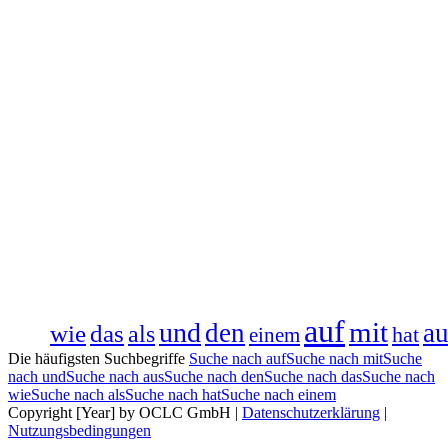
auf
mit
und
den
au
wie
das
als
hat
einem
Die häufigsten Suchbegriffe
Suche nach auf
Suche nach mit
Suche
nach und
Suche nach aus
Suche nach den
Suche nach das
Suche nach
wie
Suche nach als
Suche nach hat
Suche nach einem
Copyright [Year] by OCLC GmbH
|
Datenschutzerklärung
|
Nutzungsbedingungen