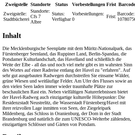
Zweigstelle
Standorte
Status
Vorbestellungen
Frist
Barcod
Standorte:
Zweigstelle:
Status:
Vorbestellungen:
Barcode:
Cfs 7
Frist:
Stadtbücherei
Verfügbar
0
1078075
Albre
Inhalt
Die Mecklenburgische Seenplatte mit dem Müritz-Nationalpark, das
Fürstenberger Seenland, das Ruppiner Land, Berlin-Spandau, die
Potsdamer Kulturlandschaft, das Havelland und schließlich die
Weite der Elbe - all das und noch viel mehr gibt es im wahrsten Sinn
des Wortes auf einer Radreise entlang der Havel zu "erfahren". Auf
sehr gut ausgebauten Radwegen durchstreifen Sie einsame Wälder,
grüne Wiesen und weitläufige Felder. Am Ufer des Flusses sowie an
den vielen Seen laden immer wieder traumhafte Plätze zur
beschaulichen Rast ein. Neben vielfältigen Naturerlebnissen bietet
der Havel-Radweg auch einzigartige kulturelle Höhepunkte: Die
Residenzstadt Neustrelitz, die Wasserstadt Fürstenberg/Havel mit
ihrer reizvollen Lage inmitten von Seen, der Ziegeleipark
Mildenberg, das Schloss in Oranienburg, der Dom in der Stadt
Brandenburg und natürlich die zum UNESCO-Welterbe zählenden,
einzigartigen Schlösser und Gärten von Potsdam.