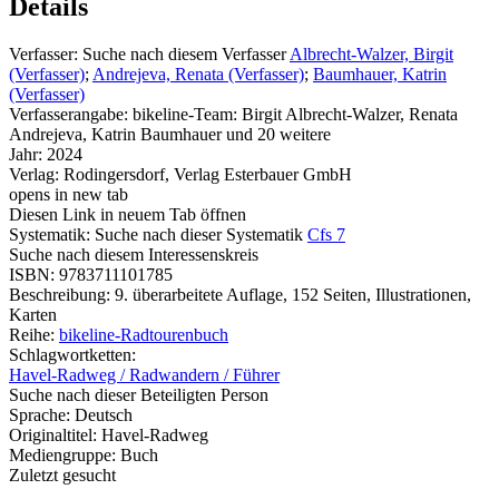
Details
Verfasser:
Suche nach diesem Verfasser
Albrecht-Walzer, Birgit
(Verfasser)
;
Andrejeva, Renata (Verfasser)
;
Baumhauer, Katrin
(Verfasser)
Verfasserangabe:
bikeline-Team: Birgit Albrecht-Walzer, Renata
Andrejeva, Katrin Baumhauer und 20 weitere
Jahr:
2024
Verlag:
Rodingersdorf, Verlag Esterbauer GmbH
opens in new tab
Diesen Link in neuem Tab öffnen
Systematik:
Suche nach dieser Systematik
Cfs 7
Suche nach diesem Interessenskreis
ISBN:
9783711101785
Beschreibung:
9. überarbeitete Auflage, 152 Seiten, Illustrationen,
Karten
Reihe:
bikeline-Radtourenbuch
Schlagwortketten:
Havel-Radweg / Radwandern / Führer
Suche nach dieser Beteiligten Person
Sprache:
Deutsch
Originaltitel:
Havel-Radweg
Mediengruppe:
Buch
Zuletzt gesucht