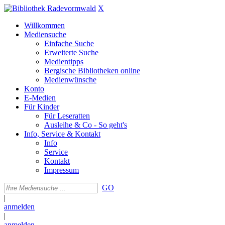
X
Willkommen
Mediensuche
Einfache Suche
Erweiterte Suche
Medientipps
Bergische Bibliotheken online
Medienwünsche
Konto
E-Medien
Für Kinder
Für Leseratten
Ausleihe & Co - So geht's
Info, Service & Kontakt
Info
Service
Kontakt
Impressum
GO
|
anmelden
|
anmelden