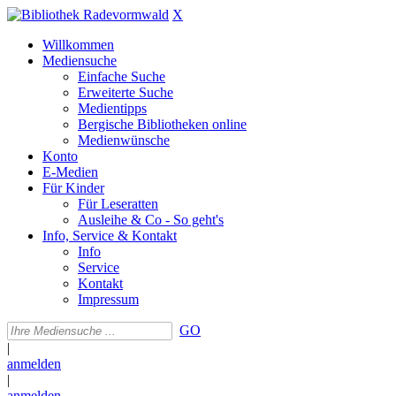
X
Willkommen
Mediensuche
Einfache Suche
Erweiterte Suche
Medientipps
Bergische Bibliotheken online
Medienwünsche
Konto
E-Medien
Für Kinder
Für Leseratten
Ausleihe & Co - So geht's
Info, Service & Kontakt
Info
Service
Kontakt
Impressum
GO
|
anmelden
|
anmelden