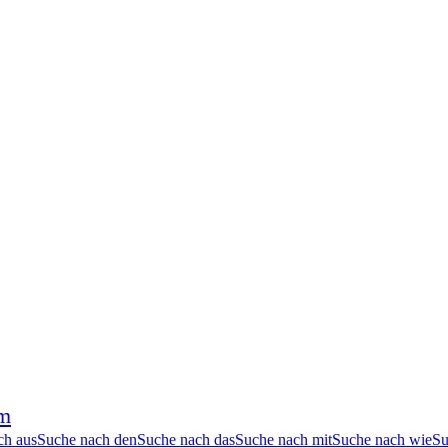
em
ch aus
Suche nach den
Suche nach das
Suche nach mit
Suche nach wie
Su