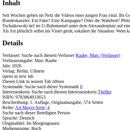
Inhalt
Seit Wochen gehen im Netz die Videos einer jungen Frau viral. Ihr Ges
Bundeskanzler. Ein Fake? Eine Kampagne? Oder die Wahrheit? Plötzl
Tschaikowski tief im U-Bahntunnel unter dem Alexanderplatz auf eine e
Als Art plötzlich selbst ins Visier gerät, eskaliert die Situation: Wem
Details
Verfasser:
Suche nach diesem Verfasser
Raabe, Marc (Verfasser)
Verfasserangabe:
Marc Raabe
Jahr:
2026
Verlag:
Berlin, Ullstein
opens in new tab
Diesen Link in neuem Tab öffnen
Systematik:
Suche nach dieser Systematik
0
Interessenkreis:
Suche nach diesem Interessenskreis
Thriller
ISBN:
9783864933653
Beschreibung:
1. Auflage, Originalausgabe, 574 Seiten
Reihe:
Art Mayer-Serie; 4
Suche nach dieser Beteiligten Person
Sprache:
Deutsch
Originaltitel:
Im Morgengrauen
Mediengruppe:
Buch