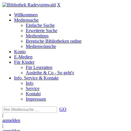
X
Willkommen
Mediensuche
Einfache Suche
Erweiterte Suche
Medientipps
Bergische Bibliotheken online
Medienwünsche
Konto
E-Medien
Für Kinder
Für Leseratten
Ausleihe & Co - So geht's
Info, Service & Kontakt
Info
Service
Kontakt
Impressum
GO
|
anmelden
|
anmelden