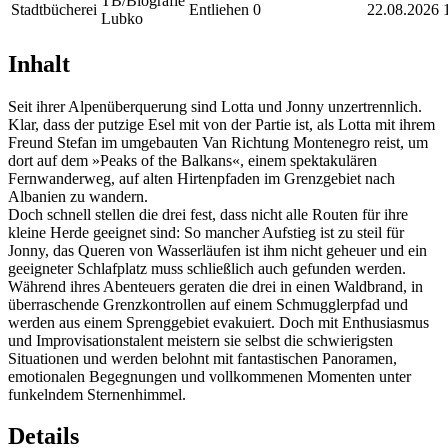
TB/Biografie
Stadtbücherei
Entliehen
0
22.08.2026
Lubko
Inhalt
Seit ihrer Alpenüberquerung sind Lotta und Jonny unzertrennlich.
Klar, dass der putzige Esel mit von der Partie ist, als Lotta mit ihrem
Freund Stefan im umgebauten Van Richtung Montenegro reist, um
dort auf dem »Peaks of the Balkans«, einem spektakulären
Fernwanderweg, auf alten Hirtenpfaden im Grenzgebiet nach
Albanien zu wandern.
Doch schnell stellen die drei fest, dass nicht alle Routen für ihre
kleine Herde geeignet sind: So mancher Aufstieg ist zu steil für
Jonny, das Queren von Wasserläufen ist ihm nicht geheuer und ein
geeigneter Schlafplatz muss schließlich auch gefunden werden.
Während ihres Abenteuers geraten die drei in einen Waldbrand, in
überraschende Grenzkontrollen auf einem Schmugglerpfad und
werden aus einem Sprenggebiet evakuiert. Doch mit Enthusiasmus
und Improvisationstalent meistern sie selbst die schwierigsten
Situationen und werden belohnt mit fantastischen Panoramen,
emotionalen Begegnungen und vollkommenen Momenten unter
funkelndem Sternenhimmel.
Details