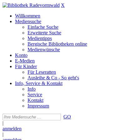
X
Willkommen
Mediensuche
Einfache Suche
Erweiterte Suche
Medientipps
Bergische Bibliotheken online
Medienwünsche
Konto
E-Medien
Für Kinder
Für Leseratten
Ausleihe & Co - So geht's
Info, Service & Kontakt
Info
Service
Kontakt
Impressum
GO
|
anmelden
|
anmelden